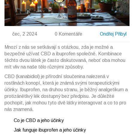
čec, 2 2024
0 Komentáře
Ondřej Přibyl
Mnozí z nás se setkávají s otázkou, zda je možné a
bezpečné užívat CBD a ibuprofen společně. Kombinace
těchto dvou látek je často diskutovaná, neboť oba mohou
mít vliv na naše tělo různými způsoby.
CBD (kanabidiol) je přírodní sloučenina nalezená v
rostlinách konopí, která je známá svými terapeutickými
účinky. Ibuprofen, na druhou stranu, je běžný analgetikum a
protizánětlivý lék dostupný bez předpisu. Je důležité
pochopit, jak mohou tyto dvě látky interagovat a co to pro
nás znamená.
Co je CBD a jeho účinky
Jak funguje ibuprofen a jeho účinky