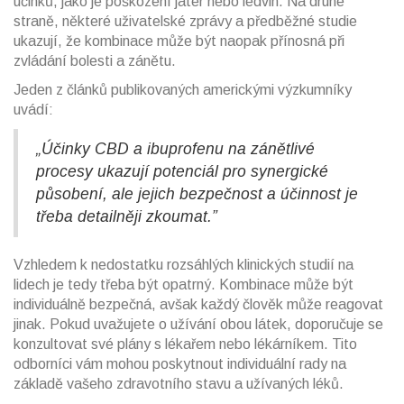
účinků, jako je poškození jater nebo ledvin. Na druhé
straně, některé uživatelské zprávy a předběžné studie
ukazují, že kombinace může být naopak přínosná při
zvládání bolesti a zánětu.
Jeden z článků publikovaných americkými výzkumníky
uvádí:
„Účinky CBD a ibuprofenu na zánětlivé
procesy ukazují potenciál pro synergické
působení, ale jejich bezpečnost a účinnost je
třeba detailněji zkoumat.”
Vzhledem k nedostatku rozsáhlých klinických studií na
lidech je tedy třeba být opatrný. Kombinace může být
individuálně bezpečná, avšak každý člověk může reagovat
jinak. Pokud uvažujete o užívání obou látek, doporučuje se
konzultovat své plány s lékařem nebo lékárníkem. Tito
odborníci vám mohou poskytnout individuální rady na
základě vašeho zdravotního stavu a užívaných léků.