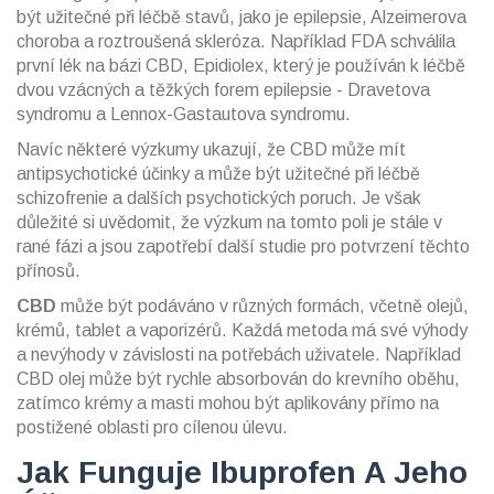
být užitečné při léčbě stavů, jako je epilepsie, Alzeimerova
choroba a roztroušená skleróza. Například FDA schválila
první lék na bázi CBD, Epidiolex, který je používán k léčbě
dvou vzácných a těžkých forem epilepsie - Dravetova
syndromu a Lennox-Gastautova syndromu.
Navíc některé výzkumy ukazují, že CBD může mít
antipsychotické účinky a může být užitečné při léčbě
schizofrenie a dalších psychotických poruch. Je však
důležité si uvědomit, že výzkum na tomto poli je stále v
rané fázi a jsou zapotřebí další studie pro potvrzení těchto
přínosů.
CBD
může být podáváno v různých formách, včetně olejů,
krémů, tablet a vaporizérů. Každá metoda má své výhody
a nevýhody v závislosti na potřebách uživatele. Například
CBD olej může být rychle absorbován do krevního oběhu,
zatímco krémy a masti mohou být aplikovány přímo na
postižené oblasti pro cílenou úlevu.
Jak Funguje Ibuprofen A Jeho