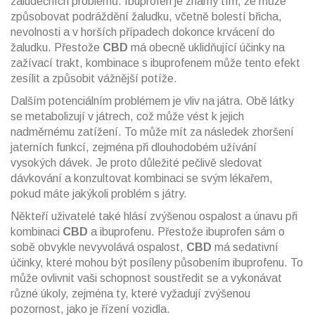
žaludečních problémů. Ibuprofen je známý tím, že může
způsobovat podráždění žaludku, včetně bolestí břicha,
nevolnosti a v horších případech dokonce krvácení do
žaludku. Přestože
CBD
má obecně uklidňující účinky na
zažívací trakt, kombinace s ibuprofenem může tento efekt
zesílit a způsobit vážnější potíže.
Dalším potenciálním problémem je vliv na játra. Obě látky
se metabolizují v játrech, což může vést k jejich
nadměrnému zatížení. To může mít za následek zhoršení
jaterních funkcí, zejména při dlouhodobém užívání
vysokých dávek. Je proto důležité pečlivě sledovat
dávkování a konzultovat kombinaci se svým lékařem,
pokud máte jakýkoli problém s játry.
Někteří uživatelé také hlásí zvýšenou ospalost a únavu při
kombinaci
CBD
a ibuprofenu. Přestože ibuprofen sám o
sobě obvykle nevyvolává ospalost,
CBD
má sedativní
účinky, které mohou být posíleny působením ibuprofenu. To
může ovlivnit vaši schopnost soustředit se a vykonávat
různé úkoly, zejména ty, které vyžadují zvýšenou
pozornost, jako je řízení vozidla.