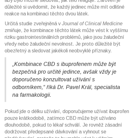
aby bylo možné sledovat, jak tělo reaguje. Zároveň je
důležité si uvědomit, že každý jedinec může mít odlišné
reakce na kombinaci těchto dvou látek.
Určitá studie zveřejněná v
Journal of Clinical Medicine
zmiňuje, že kombinace těchto látek může vést k vyššímu
riziku gastrointestinálních problémů, jako jsou žaludeční
vředy nebo žaludeční nevolnost. Je proto důležité být
obezřetný a sledovat jakékoli neobvyklé příznaky.
„Kombinace CBD s ibuprofenem může být
bezpečná pro určité jedince, avšak vždy je
doporučeno konzultovat užívání s
odborníkem,“ říká Dr. Pavel Král, specialista
na farmakologii.
Pokud jde o délku užívání, doporučujeme užívat ibuprofen
pouze krátkodobě, zatímco CBD může být užíváno
dlouhodobě, pokud to lékař schválí. Je rovněž zásadní
dodržovat předepsané dávkování a vyhnout se