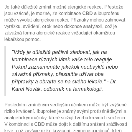
Je také důležité zmínit možné alergické reakce. Přestože
jsou vzácné, je možné, že kombinace
CBD
a ibuprofenu
může vyvolat alergickou reakci. Příznaky mohou zahrnovat
vyrážku, svědění, otok nebo dokonce anafylaxii, což je
závažná forma alergické reakce vyžadující okamžitou
lékařskou pomoc.
"Vždy je důležité pečlivě sledovat, jak na
kombinace různých látek vaše tělo reaguje.
Pokud zaznamenáte jakékoli neobvyklé nebo
závažné příznaky, přestaňte užívat oba
přípravky a obraťte se na svého lékaře." - Dr.
Karel Novák, odborník na farmakologii.
Posledním zmíněným vedlejším účinkem může být zvýšené
riziko krvácení. Ibuprofen je známý svými protizánětlivými a
analgetickými účinky, které snižují tvorbu krevních sraženin.
V kombinaci s
CBD
může dojít k dalšímu snížení srážlivosti
krve, což zvyšuje riziko krvácení, zejména u jedinců, kteří