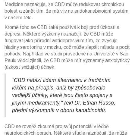
Medicine naznačuje, že CBD může redukovat chronickou
bolest a zánět tím, že má vliv na endokanabinoidní systém
v našem těle.
Kromě toho se CBD také používá k boji proti úzkosti a
depresi. Některé výzkumy naznačují, že CBD může
fungovat jako přírodní antidepresivum tím, že zvyšuje
hladiny serotoninu v mozku, což může zlepšit náladu a pocit
pohody. Například ve studii provedené na Univerzitě v Sao
Paulu vědci zjistili, že CBD může mít významný anxiolytický
(úzkost snižující) účinek.
"CBD nabízí lidem alternativu k tradičním
lékům na předpis, aniž by způsobovalo
vedlejší účinky, které jsou často spojeny s
jinými medikamenty," řekl Dr. Ethan Russo,
přední výzkumník v oboru kanabinoidů.
CBD se rovněž zkoumá pro svůj potenciál v léčbě
neurologických poruch. Některé studie naznačují, že může