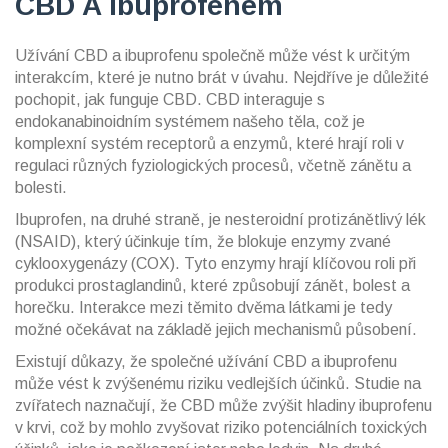
CBD A Ibuprofenem
Užívání CBD a ibuprofenu společně může vést k určitým
interakcím, které je nutno brát v úvahu. Nejdříve je důležité
pochopit, jak funguje CBD. CBD interaguje s
endokanabinoidním systémem našeho těla, což je
komplexní systém receptorů a enzymů, které hrají roli v
regulaci různých fyziologických procesů, včetně zánětu a
bolesti.
Ibuprofen, na druhé straně, je nesteroidní protizánětlivý lék
(NSAID), který účinkuje tím, že blokuje enzymy zvané
cyklooxygenázy (COX). Tyto enzymy hrají klíčovou roli při
produkci prostaglandinů, které způsobují zánět, bolest a
horečku. Interakce mezi těmito dvěma látkami je tedy
možné očekávat na základě jejich mechanismů působení.
Existují důkazy, že společné užívání CBD a ibuprofenu
může vést k zvýšenému riziku vedlejších účinků. Studie na
zvířatech naznačují, že CBD může zvýšit hladiny ibuprofenu
v krvi, což by mohlo zvyšovat riziko potenciálních toxických