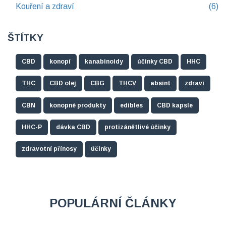
Kouření a zdraví
(6)
ŠTÍTKY
CBD
konopí
kanabinoidy
účinky CBD
HHC
THC
CBD olej
CBG
THCV
absint
zdraví
CBN
konopné produkty
edibles
CBD kapsle
HHC-P
dávka CBD
protizánětlivé účinky
zdravotní přínosy
účinky
POPULÁRNÍ ČLÁNKY