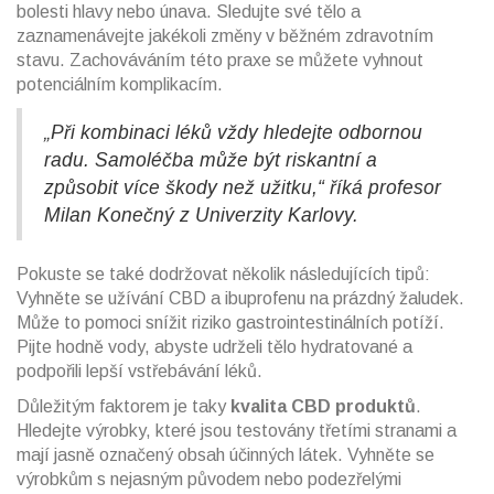
bolesti hlavy nebo únava. Sledujte své tělo a
zaznamenávejte jakékoli změny v běžném zdravotním
stavu. Zachováváním této praxe se můžete vyhnout
potenciálním komplikacím.
„Při kombinaci léků vždy hledejte odbornou
radu. Samoléčba může být riskantní a
způsobit více škody než užitku,“ říká profesor
Milan Konečný z Univerzity Karlovy.
Pokuste se také dodržovat několik následujících tipů:
Vyhněte se užívání CBD a ibuprofenu na prázdný žaludek.
Může to pomoci snížit riziko gastrointestinálních potíží.
Pijte hodně vody, abyste udrželi tělo hydratované a
podpořili lepší vstřebávání léků.
Důležitým faktorem je taky
kvalita CBD produktů
.
Hledejte výrobky, které jsou testovány třetími stranami a
mají jasně označený obsah účinných látek. Vyhněte se
výrobkům s nejasným původem nebo podezřelými