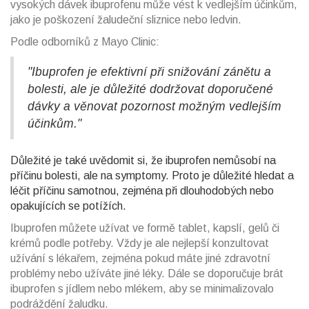
vysokých dávek ibuprofenu může vést k vedlejším účinkům,
jako je poškození žaludeční sliznice nebo ledvin.
Podle odborníků z Mayo Clinic:
"Ibuprofen je efektivní při snižování zánětu a
bolesti, ale je důležité dodržovat doporučené
dávky a věnovat pozornost možným vedlejším
účinkům."
Důležité je také uvědomit si, že ibuprofen nemůsobí na
příčinu bolesti, ale na symptomy. Proto je důležité hledat a
léčit příčinu samotnou, zejména při dlouhodobých nebo
opakujících se potížích.
Ibuprofen můžete užívat ve formě tablet, kapslí, gelů či
krémů podle potřeby. Vždy je ale nejlepší konzultovat
užívání s lékařem, zejména pokud máte jiné zdravotní
problémy nebo užíváte jiné léky. Dále se doporučuje brát
ibuprofen s jídlem nebo mlékem, aby se minimalizovalo
podráždění žaludku.