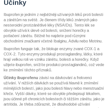
Účinky
Ibuprofen je jedním z nejběžněji užívaných léků proti bolesti
a zánětům na světě. Je členem třídy léků známých jako
nesteroidní protizánětlivé léky (NSAIDs). Tento lék se
obvykle užívá k úlevě od bolesti, snížení horečky a
potlačení zánětu. Běžně ho najdete pod různými
obchodními značkami včetně Ibalginu, Advilu nebo Motrinu.
Ibuprofen funguje tak, že blokuje enzymy zvané COX-1 a
COX-2. Tyto enzymy produkují prostaglandiny, látky, které
hrají velkou roli ve vzniku zánětu, bolesti a horečky. Když
užijete ibuprofen, snížíte produkci prostaglandinů, což vede
ke zmírnění těchto příznaků.
Účinky ibuprofenu
závisí na dávkování a frekvenci
užívání. V nižších dávkách se používá hlavně k zmírnění
mírnějších bolestí, jako jsou bolesti hlavy nebo menstruační
křeče. Vyšší dávky, které se obvykle předepisují lékařem,
jsou účinné při chronicích bolestech či těžším zánětu, jako je
artritida. Je třeba zdůraznit, že dlouhodobé užívání