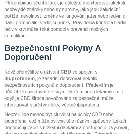
Při kombinaci těchto látek je důležité monitorovat jakékoli
neobvyklé známky nebo symptomy, jako jsou žaludeční
potíže, nevolnost, změny ve fungování jater nebo ledvin a
další potenciální vedlejší účinky. Pravidelná kontrola hladin
léčiv v krvi může také pomoci v prevenci možných
komplikací.
Bezpečnostní Pokyny A
Doporučení
Když přemýšlíte o užívání
CBD
ve spojení s
ibuprofenem
, je zásadní dodržovat několik
bezpečnostních pokynů a doporučení. Především je
důležité konzultovat se svým lékařem nebo lékárníkem. I
když je CBD široce považováno za bezpečné, může
interagovat s určitými léky, včetně ibuprofenu.
Někteří lidé mohou být citlivější na účinky CBD nebo
ibuprofenu, což může ovlivnit tělo různými způsoby. Lékaři
doporučují začít s nízkými dávkami a postupně je zvyšovat,