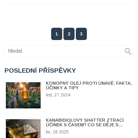
1
2
3
POSLEDNÍ PŘÍSPĚVKY
KONOPNÝ OLEJ PROTI ÚNAVĚ: FAKTA,
ÚČINKY A TIPY
led, 27 2024
KANABIDIOLOVÝ SHATTER ZTRÁCÍ
ÚČINEK S ČASEM? CO SE DĚJE S
KONZERVOVANÝM KONOPNÝM
lis, 18 2025
VÝTAŽKEM