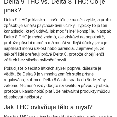
Delta 9 THC vs. Delta 8 THC: Co je
jinak?
Delta 9 THC je klasika – naše tělo je na něj zvyklé, a proto
způsobuje silnější psychoaktivní účinky. Typicky to je ten
kanabinoid, který udává, jak moc "silné" konopí je. Naopak
Delta 8 THC je méně známá, ale získává na popularitě,
protože působí mírně a má menší vedlejší účinky, jako je
například menší úzkost nebo paranoia. Zajímavé je, že
někteří lidé preferují právě Delta 8, protože chtějí lehčí
zážitek bez silného ovlivnění mysli.
Pokud jste o těchto látkách slyšeli poprvé, důležité je
vědět, že Delta 9 je v mnoha zemích stále přísně
regulována, zatímco Delta 8 často spadá do šedé zóny
zákona. Nicméně vždy dbejte na kvalitu a původ výrobků,
protože u kanabinoidů platí, že nekvalitní produkty můžou
obsahovat nečistoty.
Jak THC ovlivňuje tělo a mysl?
Po užití THC se s vámi budou dít různé věci: změní se vám