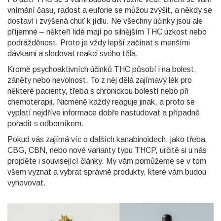
vnímání času, radost a euforie se můžou zvýšit, a někdy se
dostaví i zvýšená chuť k jídlu. Ne všechny účinky jsou ale
příjemné – někteří lidé mají po silnějším THC úzkost nebo
podrážděnost. Proto je vždy lepší začínat s menšími
dávkami a sledovat reakci svého těla.
Kromě psychoaktivních účinků THC působí i na bolest,
záněty nebo nevolnost. To z něj dělá zajímavý lék pro
některé pacienty, třeba s chronickou bolestí nebo při
chemoterapii. Nicméně každý reaguje jinak, a proto se
vyplatí nejdříve informace dobře nastudovat a případně
poradit s odborníkem.
Pokud vás zajímá víc o dalších kanabinoidech, jako třeba
CBG, CBN, nebo nové varianty typu THCP, určitě si u nás
projděte i související články. My vám pomůžeme se v tom
všem vyznat a vybrat správné produkty, které vám budou
vyhovovat.