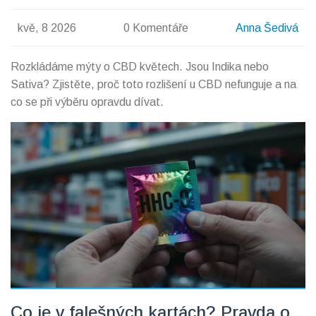
kvě, 8 2026
0 Komentáře
Anna Šedivá
Rozkládáme mýty o CBD květech. Jsou Indika nebo
Sativa? Zjistěte, proč toto rozlišení u CBD nefunguje a na
co se při výběru opravdu dívat.
Co je v falešných kartách? Pravda o