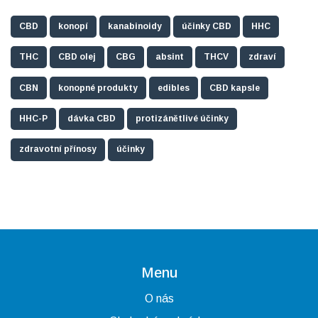
CBD
konopí
kanabinoidy
účinky CBD
HHC
THC
CBD olej
CBG
absint
THCV
zdraví
CBN
konopné produkty
edibles
CBD kapsle
HHC-P
dávka CBD
protizánětlivé účinky
zdravotní přínosy
účinky
Menu
O nás