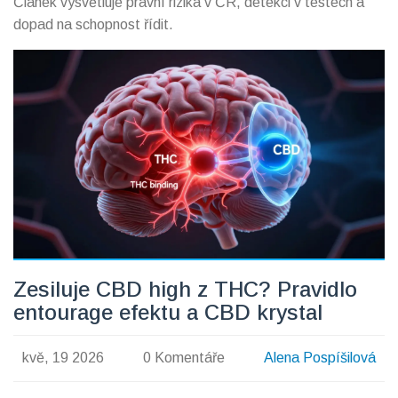
Článek vysvětluje právní rizika v ČR, detekci v testech a
dopad na schopnost řídit.
Zesiluje CBD high z THC? Pravidlo
entourage efektu a CBD krystal
kvě, 19 2026
0 Komentáře
Alena Pospíšilová