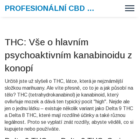
PROFESIONÁLNÍ CBD VAPE
THC: Vše o hlavním
psychoaktivním kanabinoidu z
konopí
Určitě jste už slyšeli o THC, látce, která je nejznámější
složkou marihuany. Ale víte přesně, co to je a jak působí na
tělo? THC (tetrahydrokanabinol) je kanabinoid, který
ovlivňuje mozek a dává ten typický pocit "high". Nejde ale
jen o jednu látku – existuje několik variant jako Delta 9 THC
a Delta 8 THC, které mají rozdílné účinky a také různou
legálnost. Proto se vyplatí znát rozdíly, abyste věděli, co si
kupujete nebo používáte.