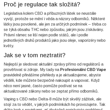
Proč je regulace tak složitá?
Legislativa kolem CBD a příbuzných látek se neustále
vyvíjí, protože se mění i věda a názory odborníků. Některé
látky jsou povolené, ale jen za určitých podmínek – třeba co
se týká obsahu THC nebo způsobu, jakým jsou získávány.
Právní rámec se liší nejen podle států, ale i podle
jednotlivých druhů produktů jako jsou oleje, vaporizéry nebo
květy.
Jak se v tom neztratit?
Nejlepší je sledovat aktuální zprávy přímo od regulátorů a
prověřovat si zdroje. My tady na
Profesionální CBD Vape
pravidelně přinášíme přehledy a je aktualizujeme, abyste
věděli, kde můžete bezpečně nakoupit a vapovat. Když
něco není jasné, často pomůže podívat se na
aktualizované zákony nebo se zeptat přímo odborníků.
Vaping s CBD nebo Delta-8 může být skvělý zážitek, ale
stojí za to vědět, v jakých podmínkách ho provozujete. Tak
držte krok s novinkami, ať zbytečně neriskujete problémy!