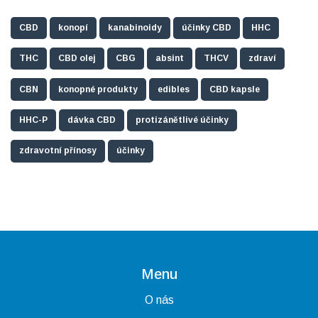
CBD
konopí
kanabinoidy
účinky CBD
HHC
THC
CBD olej
CBG
absint
THCV
zdraví
CBN
konopné produkty
edibles
CBD kapsle
HHC-P
dávka CBD
protizánětlivé účinky
zdravotní přínosy
účinky
Menu
O nás