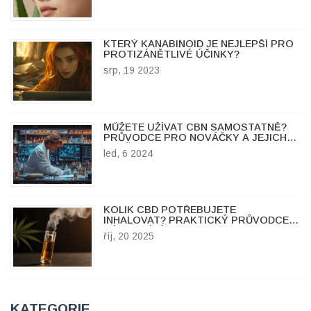
KTERÝ KANABINOID JE NEJLEPŠÍ PRO
PROTIZÁNĚTLIVÉ ÚČINKY?
srp, 19 2023
MŮŽETE UŽÍVAT CBN SAMOSTATNĚ?
PRŮVODCE PRO NOVÁČKY A JEJICH
ZKUŠENOSTI
led, 6 2024
KOLIK CBD POTŘEBUJETE
INHALOVAT? PRAKTICKÝ PRŮVODCE
DÁVKOVÁNÍM CBD CARTRIDGE
říj, 20 2025
KATEGORIE