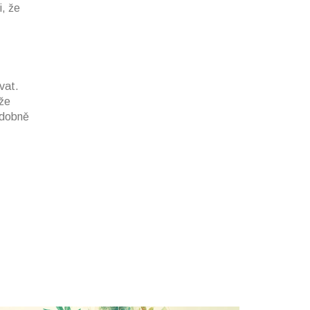
i, že
vat.
kže
odobně