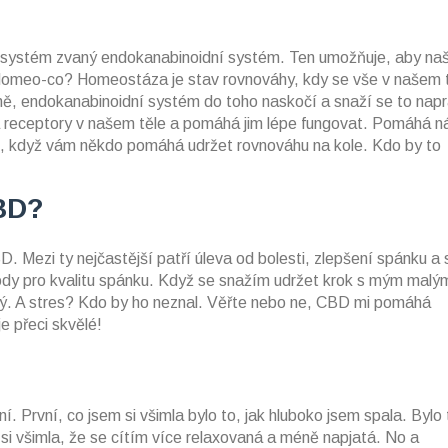
ý systém zvaný endokanabinoidní systém. Ten umožňuje, aby naš
Homeo-co? Homeostáza je stav rovnováhy, kdy se vše v našem 
ně, endokanabinoidní systém do toho naskočí a snaží se to napr
 receptory v našem těle a pomáhá jim lépe fungovat. Pomáhá 
ko, když vám někdo pomáhá udržet rovnováhu na kole. Kdo by to
BD?
D. Mezi ty nejčastější patří úleva od bolesti, zlepšení spánku a 
ody pro kvalitu spánku. Když se snažím udržet krok s mým malý
ný. A stres? Kdo by ho neznal. Věřte nebo ne, CBD mi pomáhá
e přeci skvělé!
. První, co jsem si všimla bylo to, jak hluboko jsem spala. Bylo 
 si všimla, že se cítím více relaxovaná a méně napjatá. No a