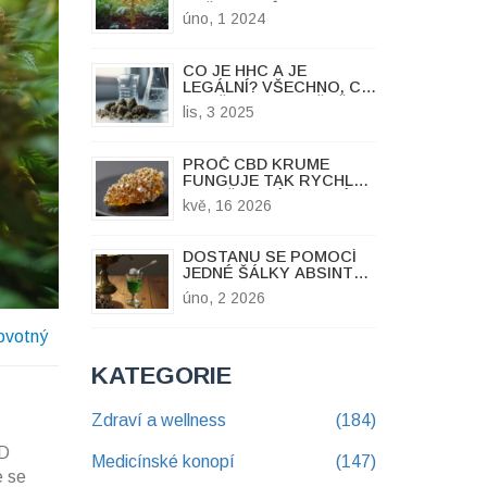
KVĚTU: PRŮVODCE
úno, 1 2024
ZAČÁTEČNÍKŮ
CO JE HHC A JE
LEGÁLNÍ? VŠECHNO, CO
POTŘEBUJETE VĚDĚT O
lis, 3 2025
HHC KVĚTECH
PROČ CBD KRUME
FUNGUJE TAK RYCHLE?
VYSVĚTLENÍ RYCHLÉHO
kvě, 16 2026
ÚČINKU A SPRÁVNÉ
POUŽITÍ
DOSTANU SE POMOCÍ
JEDNÉ ŠÁLKY ABSINTU
DO OPILOSTI?
úno, 2 2026
ovotný
KATEGORIE
Zdraví a wellness
(184)
BD
Medicínské konopí
(147)
e se