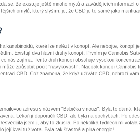
dá se, že existuje ještě mnoho mýtů a zavádějících informací o
stějších omylů, který slyším, je, že CBD je to samé jako marihua
?
ha kanabinoidů, které lze nalézt v konopí. Ale nebojte, konopí je
lím. Existují dva hlavní druhy konopí. Prvním je Cannabis Sati
o, co nás zajímá. Tento druh konopí obsahuje vysokou koncentra
ám může způsobit pocit "návykovosti". Naopak konopí Cannabis I
centraci CBD. Což znamená, že když užíváte CBD, nehrozí vám
i emailovou adresu s názvem "Babička v nouzi". Byla to dámá, kt
unavená. Lékaři jí doporučili CBD, ale byla na pochybách. Po odes
řesvědčila jsem ji, aby to zkusila. Po několika týdnech mi volala
lo její kvalitu života. Byla tak šťastná a plná energie!