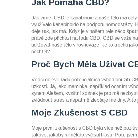
Jak Pomáhá CBD?
Jak víme, CBD je kanabinoid a naše tělo má cel
využívalo kanabinoide na podporu homeostázy. 
děje tak, jak má. Když je v našem těle něco špat
právě zde přichází na řadu CBD. CBD se váže na
udržovat naše tělo v rovnováze. Je to trochu ja
nechtěl?
Proč Bych Měla Užívat C
Vědci objevili řadu potenciálních výhod použití CB
úzkosti. Já, jako maminka, například ocením výh
synem Alešem, kvalitní spánek je pro mě nezbyt
zvládnout stres a nepatrně zlepšuje mé dny. A to j
Moje Zkušenost S CBD
Moje první zkušenost s CBD byla více než pozitivní
takové, jakoby mi někdo vyčistil hlavu. Poté jsem