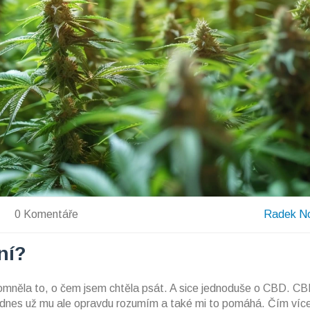
0 Komentáře
Radek N
ní?
pomněla to, o čem jsem chtěla psát. A sice jednoduše o CBD. C
í dnes už mu ale opravdu rozumím a také mi to pomáhá. Čím víc