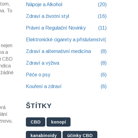
 tom,
Nápoje a Alkohol
(20)
na. To
Zdraví a životní styl
(16)
Právní a Regulační Novinky
(11)
Elektronické cigarety a příslušenství
(10)
 nejen
Zdraví a alternativní medicína
(8)
va a
ci CBD
Zdraví a výživa
(8)
ndica
 žádné
Péče o psy
(6)
Kouření a zdraví
(6)
ŠTÍTKY
erá
lání
 znovu.
CBD
konopí
kanabinoidy
účinky CBD