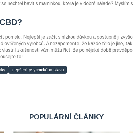
 se nechtěl bavit s maminkou, která je v dobré náladě? Myslím s
S CBD?
t pomalu. Nejlepší je začít s nízkou dávkou a postupně ji zvyšo
d ověřených výrobců. A nezapomeňte, že každé tělo je jiné, ta
 z vlastní zkušenosti vám můžu říct, že po nějaké době pravděp
oušejte to!
nky
zlepšení psychického stavu
POPULÁRNÍ ČLÁNKY