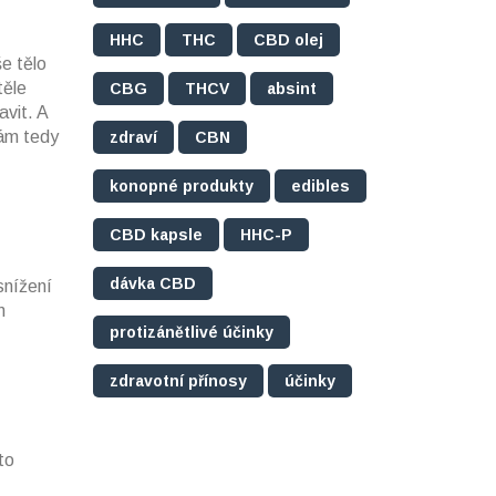
HHC
THC
CBD olej
e tělo
těle
CBG
THCV
absint
avit. A
nám tedy
zdraví
CBN
konopné produkty
edibles
CBD kapsle
HHC-P
dávka CBD
snížení
m
protizánětlivé účinky
zdravotní přínosy
účinky
to