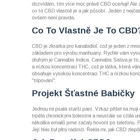
dozvídám, tím více moc právě CBD oceňuji! Ale z
co to CBD vlastně je a jak působí. Jeden z nejča
ovšem není pravda.
Co To Vlastně Je To CBD
CBD je zkratka pro kanabidiol, což je jeden z mno
základem pro výrobu marihuany. Rychle vám vysvět
druhým je Cannabis Indica. Cannabis Sativa je t
a nízkou koncentraci THC, což je látka, která v
obsahuje vysokou koncentraci THC a nízkou kon
"tripování".
Projekt Šťastné Babičky
Jednou mi psala starší paní. Vzkaz přišel na moj
trpěla chronickými bolestmi a neustále se cítila 
několika emailů jsme začaly hovorit po telefonu. P
Její hlas byl plný radosti. Řekla mi, jak CBD zlepši