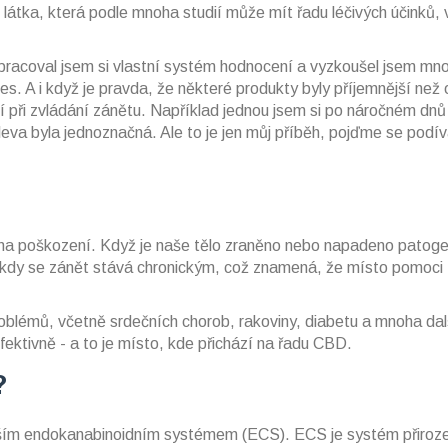
 látka, která podle mnoha studií může mít řadu léčivých účinků,
racoval jsem si vlastní systém hodnocení a vyzkoušel jsem mn
s. A i když je pravda, že některé produkty byly příjemnější než 
í při zvládání zánětu. Například jednou jsem si po náročném dnů 
leva byla jednoznačná. Ale to je jen můj příběh, pojďme se podív
 na poškození. Když je naše tělo zraněno nebo napadeno patoge
někdy se zánět stává chronickým, což znamená, že místo pomoci 
oblémů, včetně srdečních chorob, rakoviny, diabetu a mnoha dal
fektivně - a to je místo, kde přichází na řadu CBD.
?
naším endokanabinoidním systémem (ECS). ECS je systém přiroz