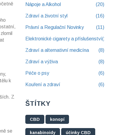
 včetně
Nápoje a Alkohol
(20)
Zdraví a životní styl
(16)
oho
ostatní,
Právní a Regulační Novinky
(11)
zlomil
Elektronické cigarety a příslušenství
(10)
at
Zdraví a alternativní medicína
(8)
Zdraví a výživa
(8)
Péče o psy
(6)
ny,
tělu k
Kouření a zdraví
(6)
ších. Z
ŠTÍTKY
CBD
konopí
eně se
kanabinoidy
účinky CBD