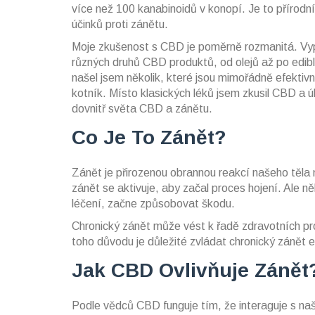
více než 100 kanabinoidů v konopí. Je to přírodní
účinků proti zánětu.
Moje zkušenost s CBD je poměrně rozmanitá. Vyp
různých druhů CBD produktů, od olejů až po edible
našel jsem několik, které jsou mimořádně efektivn
kotník. Místo klasických léků jsem zkusil CBD a ú
dovnitř světa CBD a zánětu.
Co Je To Zánět?
Zánět je přirozenou obrannou reakcí našeho těla
zánět se aktivuje, aby začal proces hojení. Ale 
léčení, začne způsobovat škodu.
Chronický zánět může vést k řadě zdravotních pr
toho důvodu je důležité zvládat chronický zánět e
Jak CBD Ovlivňuje Zánět
Podle vědců CBD funguje tím, že interaguje s 