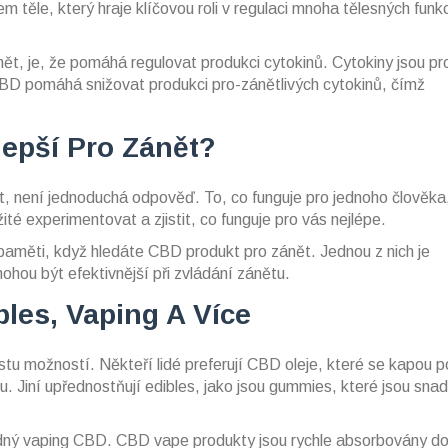
 těle, který hraje klíčovou roli v regulaci mnoha tělesných funkc
ět, je, že pomáhá regulovat produkci cytokinů. Cytokiny jsou pro
. CBD pomáhá snižovat produkci pro-zánětlivých cytokinů, čímž
epší Pro Zánět?
t, není jednoduchá odpověď. To, co funguje pro jednoho člověka
té experimentovat a zjistit, co funguje pro vás nejlépe.
a paměti, když hledáte CBD produkt pro zánět. Jednou z nich je
hou být efektivnější při zvládání zánětu.
bles, Vaping A Více
u možností. Někteří lidé preferují CBD oleje, které se kapou 
. Jiní upřednostňují edibles, jako jsou gummies, které jsou sna
vhodný vaping CBD. CBD vape produkty jsou rychle absorbovány do 