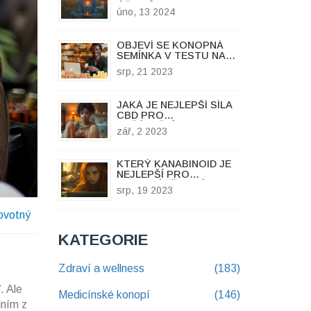
ÚČINKŮ CBD NA
úno, 13 2024
HUBNUTÍ
OBJEVÍ SE KONOPNÁ
SEMÍNKA V TESTU NA
DROGY?
srp, 21 2023
JAKÁ JE NEJLEPŠÍ SÍLA
CBD PRO
ZAČÁTEČNÍKY?
zář, 2 2023
KTERÝ KANABINOID JE
NEJLEPŠÍ PRO
PROTIZÁNĚTLIVÉ
srp, 19 2023
ÚČINKY?
ovotný
KATEGORIE
Zdraví a wellness
(183)
. Ale
Medicínské konopí
(146)
dním z