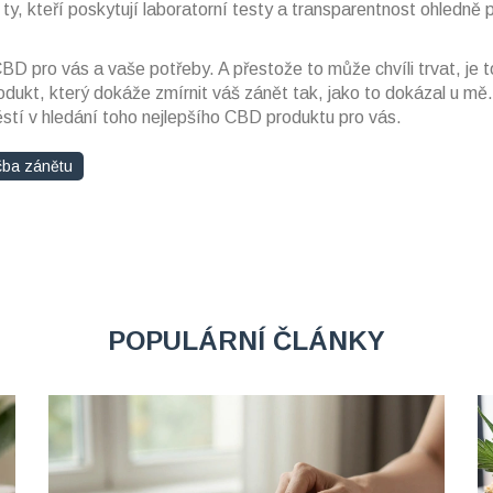
t ty, kteří poskytují laboratorní testy a transparentnost ohledně
BD pro vás a vaše potřeby. A přestože to může chvíli trvat, je 
dukt, který dokáže zmírnit váš zánět tak, jako to dokázal u mě.
ěstí v hledání toho nejlepšího CBD produktu pro vás.
čba zánětu
POPULÁRNÍ ČLÁNKY