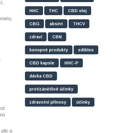
í,
HHC
THC
CBD olej
teiny,
CBG
absint
THCV
zdraví
CBN
konopné produkty
edibles
,
CBD kapsle
HHC-P
dávka CBD
protizánětlivé účinky
zdravotní přínosy
účinky
pod
dno
plic a