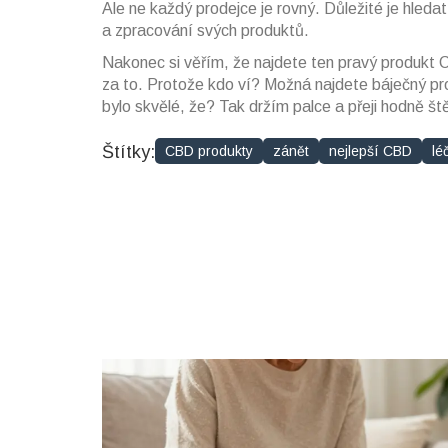
Ale ne každý prodejce je rovný. Důležité je hleda
a zpracování svých produktů.
Nakonec si věřím, že najdete ten pravý produkt C
za to. Protože kdo ví? Možná najdete báječný pro
bylo skvělé, že? Tak držím palce a přeji hodně št
Štítky:
CBD produkty
zánět
nejlepší CBD
lé