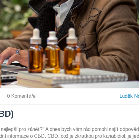
0 Komentáře
Luděk N
CBD)
 nejlepší pro zánět?" A dnes bych vám rád pomohl najít odpověď
dní informace o CBD. CBD, což je zkratkou pro kanabidiol, je je