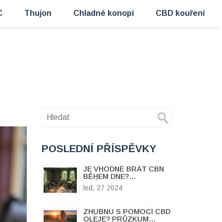
C
Thujon
Chladné konopí
CBD kouření
POSLEDNÍ PŘÍSPĚVKY
JE VHODNÉ BRÁT CBN
BĚHEM DNE?
PRŮVODCE PRO
led, 27 2024
MAXIMÁLNÍ ÚČINEK
ZHUBNU S POMOCÍ CBD
OLEJE? PRŮZKUM