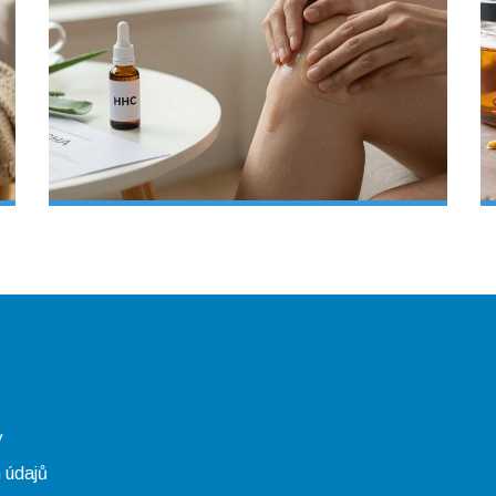
y
 údajů