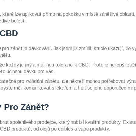
 které lze aplikovat přímo na pokožku v místě zánětlivé oblasti.
livé bolesti.
 CBD
ro zánět je dávkování. Jak jsem již zmínil, studie ukazují, že v
ánětu.
 že každý je jiný a má jinou toleranci k CBD. Proto je nejlepší začí
te účinnou dávku pro vás.
statečné pro zvládání zánětu, ale někteří mohou potřebovat výr
byste měli komunikovat s lékařem a řídit se jeho doporučeními p
 Pro Zánět?
rat spolehlivého prodejce, který nabízí kvalitní produkty. Existu
 CBD produktů, od olejů po edibles a vape produkty.