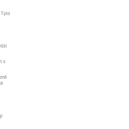
 Tyto
yšší
t s
azně
ři
jí