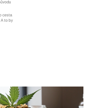
 původu
to cesta
 A to by