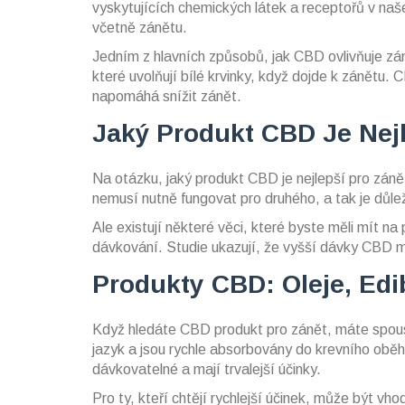
vyskytujících chemických látek a receptořů v našem
včetně zánětu.
Jedním z hlavních způsobů, jak CBD ovlivňuje zán
které uvolňují bílé krvinky, když dojde k zánětu
napomáhá snížit zánět.
Jaký Produkt CBD Je Nejl
Na otázku, jaký produkt CBD je nejlepší pro záně
nemusí nutně fungovat pro druhého, a tak je důleži
Ale existují některé věci, které byste měli mít n
dávkování. Studie ukazují, že vyšší dávky CBD mo
Produkty CBD: Oleje, Edi
Když hledáte CBD produkt pro zánět, máte spoust
jazyk a jsou rychle absorbovány do krevního oběhu
dávkovatelné a mají trvalejší účinky.
Pro ty, kteří chtějí rychlejší účinek, může být 