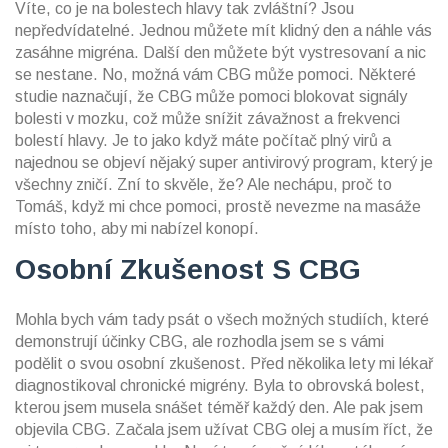
Víte, co je na bolestech hlavy tak zvláštní? Jsou
nepředvídatelné. Jednou můžete mít klidný den a náhle vás
zasáhne migréna. Další den můžete být vystresovaní a nic
se nestane. No, možná vám CBG může pomoci. Některé
studie naznačují, že CBG může pomoci blokovat signály
bolesti v mozku, což může snížit závažnost a frekvenci
bolestí hlavy. Je to jako když máte počítač plný virů a
najednou se objeví nějaký super antivirový program, který je
všechny zničí. Zní to skvěle, že? Ale nechápu, proč to
Tomáš, když mi chce pomoci, prostě nevezme na masáže
místo toho, aby mi nabízel konopí.
Osobní Zkušenost S CBG
Mohla bych vám tady psát o všech možných studiích, které
demonstrují účinky CBG, ale rozhodla jsem se s vámi
podělit o svou osobní zkušenost. Před několika lety mi lékař
diagnostikoval chronické migrény. Byla to obrovská bolest,
kterou jsem musela snášet téměř každý den. Ale pak jsem
objevila CBG. Začala jsem užívat CBG olej a musím říct, že