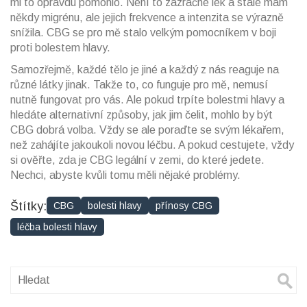
mi to opravdu pomohlo. Není to zázračné lék a stále mám
někdy migrénu, ale jejich frekvence a intenzita se výrazně
snížila. CBG se pro mě stalo velkým pomocníkem v boji
proti bolestem hlavy.
Samozřejmě, každé tělo je jiné a každý z nás reaguje na
různé látky jinak. Takže to, co funguje pro mě, nemusí
nutně fungovat pro vás. Ale pokud trpíte bolestmi hlavy a
hledáte alternativní způsoby, jak jim čelit, mohlo by být
CBG dobrá volba. Vždy se ale poraďte se svým lékařem,
než zahájíte jakoukoli novou léčbu. A pokud cestujete, vždy
si ověřte, zda je CBG legální v zemi, do které jedete.
Nechci, abyste kvůli tomu měli nějaké problémy.
Štítky:
CBG
bolesti hlavy
přínosy CBG
léčba bolesti hlavy