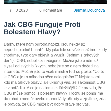
říj, 8 2023
0 Komentáře
Jarmila Douchová
Jak CBG Funguje Proti
Bolestem Hlavy?
Dárky, které nám příroda nabízí, jsou někdy až
nepochopitelně bohaté. My jako lidé se však snažíme, kudy
chodíme, tyto dary objevit a využít. Jedním z takových
darů je CBG, neboli cannabigerol. Možná jste o něm už
slyšeli od svých blízkých, nebo jste se o něm dočetli na
internetu. Možná jste to však minuli a teď se ptáte: "Co to
je CBG a je to náhodou něco nelegálního?" Nejste sami,
kdo má takové obavy, ale uklidňuji vás, že zákonnost CBG
je v pořádku. A co je na tom nejdůležitější? Je pravda, že
CBG může pomoci s bolestmi hlavy? Trochu se ponoříme
do tohoto meruňkového marmelády přírody a zjistíme, zda
je pravda, že CBG může být dobrý právě pro vás.