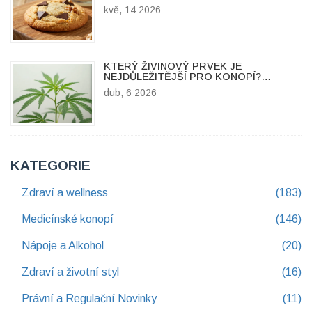
KOMPLETNÍ PRŮVODCE
kvě, 14 2026
KTERÝ ŽIVINOVÝ PRVEK JE
NEJDŮLEŽITĚJŠÍ PRO KONOPÍ?
PRAVDA O NPK
dub, 6 2026
KATEGORIE
Zdraví a wellness
(183)
Medicínské konopí
(146)
Nápoje a Alkohol
(20)
Zdraví a životní styl
(16)
Právní a Regulační Novinky
(11)