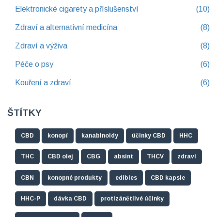
Elektronické cigarety a příslušenství
(10)
Zdraví a alternativní medicína
(8)
Zdraví a výživa
(8)
Péče o psy
(6)
Kouření a zdraví
(6)
ŠTÍTKY
CBD
konopí
kanabinoidy
účinky CBD
HHC
THC
CBD olej
CBG
absint
THCV
zdraví
CBN
konopné produkty
edibles
CBD kapsle
HHC-P
dávka CBD
protizánětlivé účinky