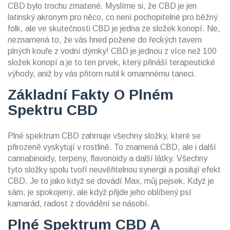
CBD bylo trochu zmatené. Myslíme si, že CBD je jen
latinský akronym pro něco, co není pochopitelné pro běžný
folk, ale ve skutečnosti CBD je jedna ze složek konopí. Ne,
neznamená to, že vás hned požene do řeckých tavern
plných kouře z vodní dýmky! CBD je jednou z více než 100
složek konopí a je to ten prvek, který přináší terapeutické
výhody, aniž by vás přitom nutil k omamnému taneci.
Základní Fakty O Plném
Spektru CBD
Plné spektrum CBD zahrnuje všechny složky, které se
přirozeně vyskytují v rostlině. To znamená CBD, ale i další
cannabinoidy, terpeny, flavonoidy a další látky. Všechny
tyto složky spolu tvoří neuvěřitelnou synergii a posilují efekt
CBD. Je to jako když se dovádí Max, můj pejsek. Když je
sám, je spokojený, ale když přijde jeho oblíbený psí
kamarád, radost z dovádění se násobí.
Plné Spektrum CBD A