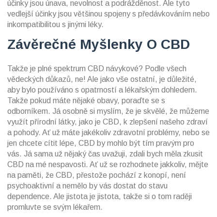
účinky jsou únava, nevolnost a podrážděnost. Ale tyto
vedlejší účinky jsou většinou spojeny s předávkováním nebo
inkompatibilitou s jinými léky.
Závěrečné Myšlenky O CBD
Takže je plné spektrum CBD návykové? Podle všech
vědeckých důkazů, ne! Ale jako vše ostatní, je důležité,
aby bylo používáno s opatrností a lékařským dohledem.
Takže pokud máte nějaké obavy, poraďte se s
odborníkem. Já osobně si myslím, že je skvělé, že můžeme
využít přírodní látky, jako je CBD, k zlepšení našeho zdraví
a pohody. Ať už máte jakékoliv zdravotní problémy, nebo se
jen chcete cítit lépe, CBD by mohlo být tím pravým pro
vás. Já sama už nějaký čas uvažuji, zdali bych měla zkusit
CBD na mé nespavosti. Ať už se rozhodnete jakkoliv, mějte
na paměti, že CBD, přestože pochází z konopí, není
psychoaktivní a nemělo by vás dostat do stavu
dependence. Ale jistota je jistota, takže si o tom raději
promluvte se svým lékařem.