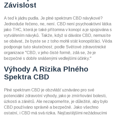
Závislost
A teď k jádru pudla. Je plné spektrum CBD návykové?
Jednoduše řečeno, ne, není. CBD není psychoaktivní látka
jako THC, která je také přítomna v konopí a je spojována s
vytvářením návyků. Takže, když si dáváte CBD, nemusíte
se obávat, že byste se z toho mohli stát konopišťáci. Věda
podporuje tuto skutečnost; podle Světové zdravotnické
organizace "CBD, v jeho čisté formě, zdá se, že je
bezpečné s dobře snášenými vedlejšími účinky."
Výhody A Rizika Plného
Spektra CBD
Plné spektrum CBD je obzvlášť uznáváno pro své
potenciální zdravotní výhody, jako je zmírňování bolesti,
úzkosti a zánětů. Ale nezapomeňte, je důležité, aby bylo
CBD používáno správně a bezpečně. Jako všechno
ostatní, i CBD má svá rizika. Nejčastějšími nežádoucími