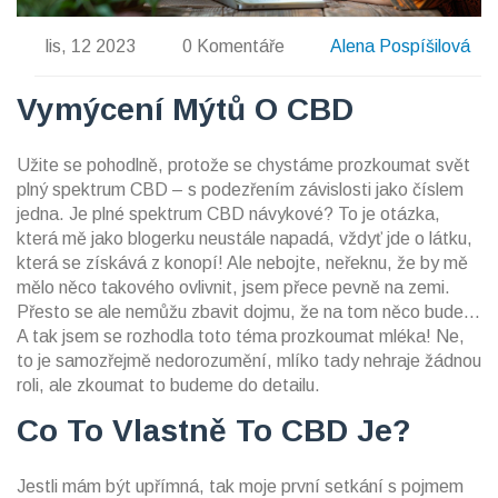
lis, 12 2023
0 Komentáře
Alena Pospíšilová
Vymýcení Mýtů O CBD
Užite se pohodlně, protože se chystáme prozkoumat svět
plný spektrum CBD – s podezřením závislosti jako číslem
jedna. Je plné spektrum CBD návykové? To je otázka,
která mě jako blogerku neustále napadá, vždyť jde o látku,
která se získává z konopí! Ale nebojte, neřeknu, že by mě
mělo něco takového ovlivnit, jsem přece pevně na zemi.
Přesto se ale nemůžu zbavit dojmu, že na tom něco bude...
A tak jsem se rozhodla toto téma prozkoumat mléka! Ne,
to je samozřejmě nedorozumění, mlíko tady nehraje žádnou
roli, ale zkoumat to budeme do detailu.
Co To Vlastně To CBD Je?
Jestli mám být upřímná, tak moje první setkání s pojmem