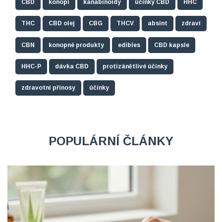
CBD
konopí
kanabinoidy
účinky CBD
HHC
THC
CBD olej
CBG
THCV
absint
zdraví
CBN
konopné produkty
edibles
CBD kapsle
HHC-P
dávka CBD
protizánětlivé účinky
zdravotní přínosy
účinky
POPULÁRNÍ ČLÁNKY