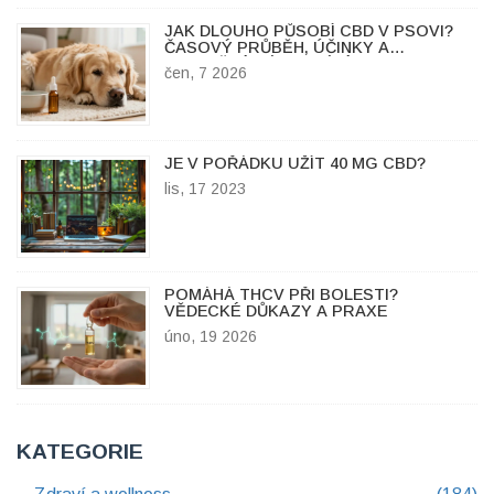
JAK DLOUHO PŮSOBÍ CBD V PSOVI?
ČASOVÝ PRŮBĚH, ÚČINKY A
BEZPEČNÉ DÁVKOVÁNÍ
čen, 7 2026
JE V POŘÁDKU UŽÍT 40 MG CBD?
lis, 17 2023
POMÁHÁ THCV PŘI BOLESTI?
VĚDECKÉ DŮKAZY A PRAXE
úno, 19 2026
KATEGORIE