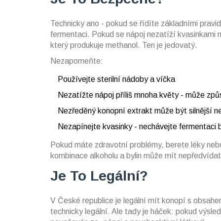
Technicky ano - pokud se řídíte základními pravi
fermentaci. Pokud se nápoj nezatíží kvasinkami 
který produkuje methanol. Ten je jedovatý.
Nezapomeňte:
Používejte sterilní nádoby a víčka
Nezatížte nápoj příliš mnoha květy - může způ
Nezředěný konopní extrakt může být silnější ne
Nezapínejte kvasinky - nechávejte fermentaci
Pokud máte zdravotní problémy, berete léky nebo
kombinace alkoholu a bylin může mít nepředvídat
Je To Legální?
V České republice je legální mít konopí s obsah
technicky legální. Ale tady je háček: pokud výsl