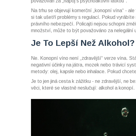
považován za „nápoj s psychoaktivní látkou“.
Na trhu se objevují komerční „konopní vína“ - ale 
si tak ušetří problémy s regulací. Pokud vyrábít
právního nebezpečí. Policajti nejsou schopni změř
množství, může to být považováno za nelegální u
Je To Lepší Než Alkohol?
Ne. Konopní víno není „zdravější“ verze vína. Stál
negativní účinky na játra, mozek nebo trávicí sy
metody: olej, kapsle nebo inhalace. Pokud chcete 
Je to jen jiná cesta k zážitku - ne zdravější, ne be
věci, které se vlastně neslučují: alkohol a konopí.