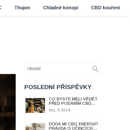
C
Thujon
Chladné konopí
CBD kouření
POSLEDNÍ PŘÍSPĚVKY
CO BYSTE MĚLI VĚDĚT
PŘED PODÁNÍM CBD
VAŠEMU PSOVI?
čec, 6 2024
DODÁ MI CBG ENERGII?
PRAVDA O ÚČINCÍCH