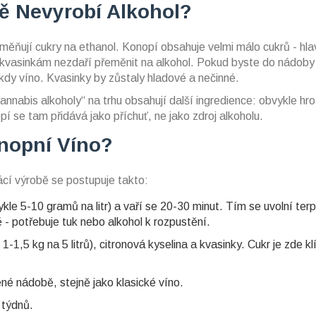
ě Nevyrobí Alkohol?
měňují cukry na ethanol. Konopí obsahuje velmi málo cukrů - hl
 kvasinkám nezdaří přeměnit na alkohol. Pokud byste do nádoby d
kdy víno. Kvasinky by zůstaly hladové a nečinné.
nnabis alkoholy“ na trhu obsahují další ingredience: obvykle hro
í se tam přidává jako příchuť, ne jako zdroj alkoholu.
onopní Víno?
cí výrobě se postupuje takto:
kle 5-10 gramů na litr) a vaří se 20-30 minut. Tím se uvolní ter
 - potřebuje tuk nebo alkohol k rozpustění.
-1,5 kg na 5 litrů), citronová kyselina a kvasinky. Cukr je zde kl
é nádobě, stejně jako klasické víno.
k týdnů.