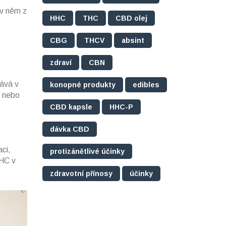
 v něm z
HHC
THC
CBD olej
CBG
THCV
absint
zdraví
CBN
tává v
konopné produkty
edibles
- nebo
CBD kapsle
HHC-P
dávka CBD
ci,
protizánětlivé účinky
THC v
zdravotní přínosy
účinky