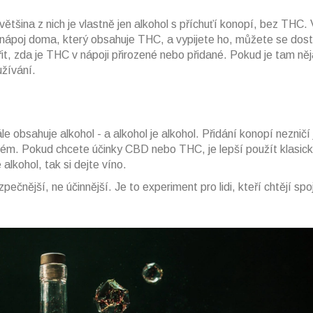
většina z nich je vlastně jen alkohol s příchuťí konopí, bez THC.
e nápoj doma, který obsahuje THC, a vypijete ho, můžete se dos
it, zda je THC v nápoji přirozené nebo přidané. Pokud je tam ně
žívání.
e obsahuje alkohol - a alkohol je alkohol. Přidání konopí nezničí
stém. Pokud chcete účinky CBD nebo THC, je lepší použít klasic
alkohol, tak si dejte víno.
zpečnější, ne účinnější. Je to experiment pro lidi, kteří chtějí spo