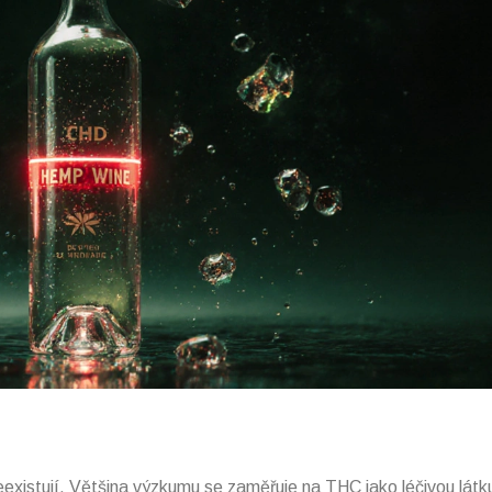
xistují. Většina výzkumu se zaměřuje na THC jako léčivou látk