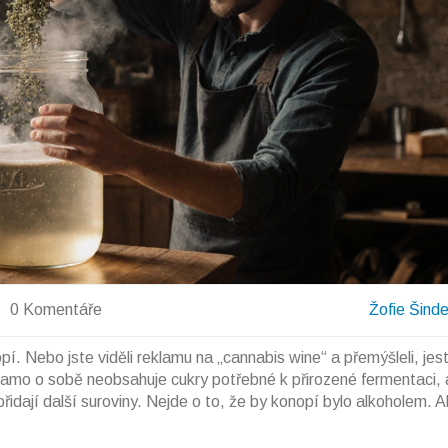
0 Komentáře
Žofie Šind
pí. Nebo jste viděli reklamu na „cannabis wine“ a přemýšleli, jestl
amo o sobě neobsahuje cukry potřebné k přirozené fermentaci, a
přidají další suroviny. Nejde o to, že by konopí bylo alkoholem. A