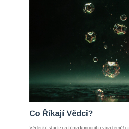
Co Říkají Vědci?
Vědecké studie na téma konopního vína téměř nee