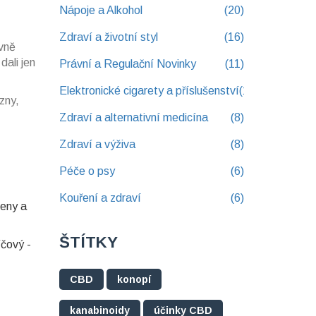
Nápoje a Alkohol
(20)
Zdraví a životní styl
(16)
avně
ali jen
Právní a Regulační Novinky
(11)
Elektronické cigarety a příslušenství
(10)
zny,
Zdraví a alternativní medicína
(8)
Zdraví a výživa
(8)
Péče o psy
(6)
Kouření a zdraví
(6)
peny a
ŠTÍTKY
íčový -
CBD
konopí
kanabinoidy
účinky CBD