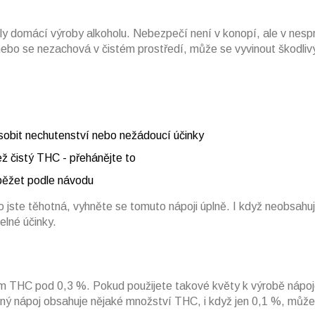
dly domácí výroby alkoholu. Nebezpečí není v konopí, ale v nes
nebo se nezachová v čistém prostředí, může se vyvinout škodliv
sobit nechutenství nebo nežádoucí účinky
ž čistý THC - přehánějte to
 běžet podle návodu
 jste těhotná, vyhněte se tomuto nápoji úplně. I když neobsah
elné účinky.
em THC pod 0,3 %. Pokud použijete takové květy k výrobě nápoje
edný nápoj obsahuje nějaké množství THC, i když jen 0,1 %, může