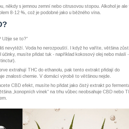
ou, někdy s jemnou zemní nebo citrusovou stopou. Alkohol je ale
kolem 8-12 %, což je podobné jako u běžného vína.
D?
 Užije se to?“
š nevytěží. Voda ho nerozpouští. I když ho vaříte, většina zůs
 účinky, musíte přidat tuk - například kokosový olej nebo máslí 
tinctur).
rve extrahují THC do ethanolu, pak tento extrakt přidají do
uje znalosti chemie. V domácí výrobě to většinou nejde.
ete CBD efekt, musíte ho přidat jako čistý extrakt po fermenta
Většina „konopních vínek“ na trhu vůbec neobsahuje CBD nebo 
lem.