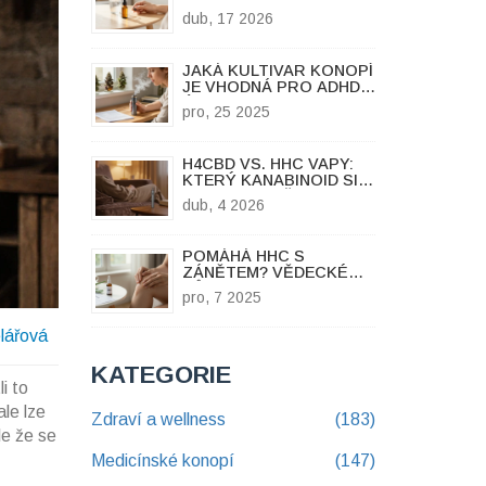
KANABINOLU
dub, 17 2026
JAKÁ KULTIVAR KONOPÍ
JE VHODNÁ PRO ADHD A
ÚZKOST?
pro, 25 2025
H4CBD VS. HHC VAPY:
KTERÝ KANABINOID SI
VYBRAT A V ČEM JE
dub, 4 2026
HÁČEK?
POMÁHÁ HHC S
ZÁNĚTEM? VĚDECKÉ
DŮKAZY A PRAXE
pro, 7 2025
elářová
KATEGORIE
i to
le lze
Zdraví a wellness
(183)
le že se
Medicínské konopí
(147)