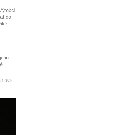
 Výrobci
tat do
jaké
 jeho
ké
jit dvě