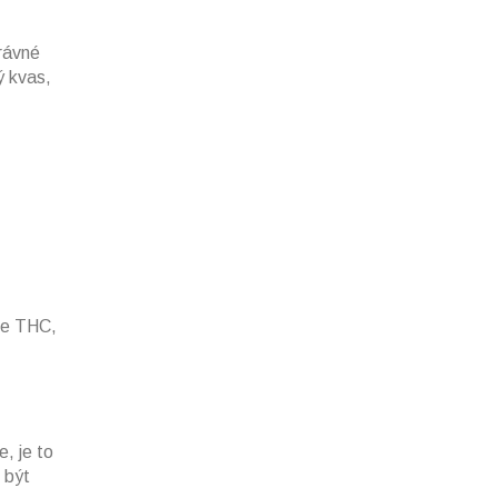
právné
ý kvas,
uje THC,
, je to
 být