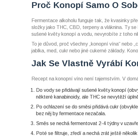
Proč Konopí Samo O Sob
Fermentace alkoholu funguje tak, že kvasinky pře
složky jako THC, CBD, terpeny a vláknina. Ty se
sušené květy konopí a vodu, nevyrobíte z toho ni
To je důvod, proč všechny „konopní vína“ nebo „ca
jablka, med, cukr nebo jiné cukerné základy. Konop
Jak Se Vlastně Vyrábí K
Recept na konopní víno není tajemstvím. V domá
Do vody se přidávají sušené květy konopí (obvy
některé kanabinoidy, ale THC se nevytěží úplně
Po ochlazení se do směsi přidává cukr (obvykle 1
bez něj by fermentace nezačala.
Směs se nechá fermentovat 2-4 týdny v uzavřen
Poté se filtruje, zředí a nechá zrát ještě několi