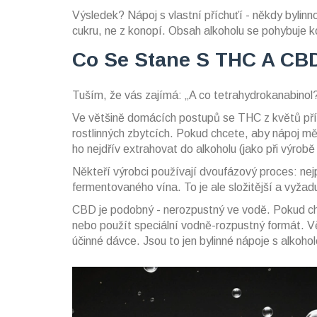
Výsledek? Nápoj s vlastní příchuťí - někdy bylinn
cukru, ne z konopí. Obsah alkoholu se pohybuje 
Co Se Stane S THC A CB
Tuším, že vás zajímá: „A co tetrahydrokanabinol?
Ve většině domácích postupů se THC z květů příli
rostlinných zbytcích. Pokud chcete, aby nápoj měl
ho nejdřív extrahovat do alkoholu (jako při výrobě 
Někteří výrobci používají dvoufázový proces: nejp
fermentovaného vína. To je ale složitější a vyžad
CBD je podobný - nerozpustný ve vodě. Pokud chc
nebo použít speciální vodně-rozpustný formát. 
účinné dávce. Jsou to jen bylinné nápoje s alkoho