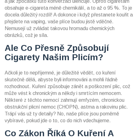
a jak zpočátku tuto konverzaci ulehčuje. Oproti cigaretám
obsahuje e-cigareta méně chemikálií, a to až o 95 %. To je
docela důležitý rozdíl! A dokonce i když přestanete kouřit a
přejdete na vaping, vaše plíce budou jistě vděčné.
Nemusejí už zvládat takovou hromadu chemických
obrázků, což je síla.
Ale Co Přesně Způsobují
Cigarety Našim Plicím?
Ačkoli je to nepříjemné, je důležité vědět, co kuření
skutečně dělá, abyste byli informováni a mohli řádně
rozhodnout. Kuření způsobuje zánět a poškození plic, což
může vést k chronickým a někdy i smrtícím nemocem.
Některé z těchto nemocí zahrnují emfyzém, chronickou
obstrukční plicní nemoc (CHOPN), astma a rakovinu plic.
Trápí vás už ty detaily? No, naše plíce jsou poměrně
vybíravé, pokud jde o to, co do nich vdechujeme.
Co Zákon Říká O Kuření A