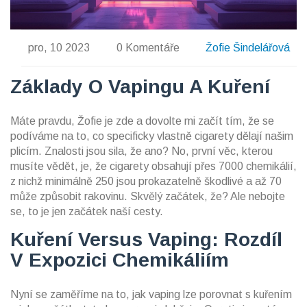
pro, 10 2023
0 Komentáře
Žofie Šindelářová
Základy O Vapingu A Kuření
Máte pravdu, Žofie je zde a dovolte mi začít tím, že se
podíváme na to, co specificky vlastně cigarety dělají našim
plicím. Znalosti jsou sila, že ano? No, první věc, kterou
musíte vědět, je, že cigarety obsahují přes 7000 chemikálií,
z nichž minimálně 250 jsou prokazatelně škodlivé a až 70
může způsobit rakovinu. Skvělý začátek, že? Ale nebojte
se, to je jen začátek naší cesty.
Kuření Versus Vaping: Rozdíl
V Expozici Chemikáliím
Nyní se zaměříme na to, jak vaping lze porovnat s kuřením