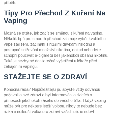
příběh.
Tipy Pro Přechod Z Kuření Na
Vaping
Možná se ptáte, jak začít se změnou z kuření na vaping.
Několik tipů pro smooth přechod zahrnuje výběr kvalitního
vape zařízení, začínání s nižšími dávkami nikotinu a
postupné snižování množství nikotinu, dokud nebudete
schopni používat e-cigaretu bez jakéhokoli obsahu nikotinu.
Také je nezbytné dostatečné vyšetření u lékaře před
zahájením vapingu.
STAŽEJTE SE O ZDRAVÍ
Konečná rada? Nejdůležitější je, abyste vždy odvahou
pečovali o své zdraví a byli informováni o rizicích a
přínosech jakéhokoli zásahu do vašeho těla. I když vaping
může být pro některé lepší volbou, nikdy to nebude bez
rizika a nejlepší volba pro zdraví vašich plic je nebýt