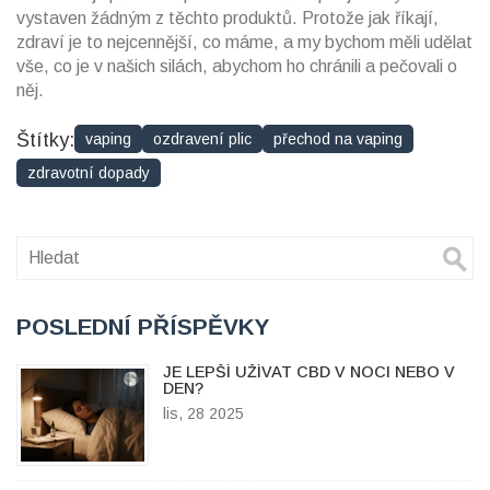
vystaven žádným z těchto produktů. Protože jak říkají,
zdraví je to nejcennější, co máme, a my bychom měli udělat
vše, co je v našich silách, abychom ho chránili a pečovali o
něj.
Štítky:
vaping
ozdravení plic
přechod na vaping
zdravotní dopady
POSLEDNÍ PŘÍSPĚVKY
JE LEPŠÍ UŽÍVAT CBD V NOCI NEBO V
DEN?
lis, 28 2025