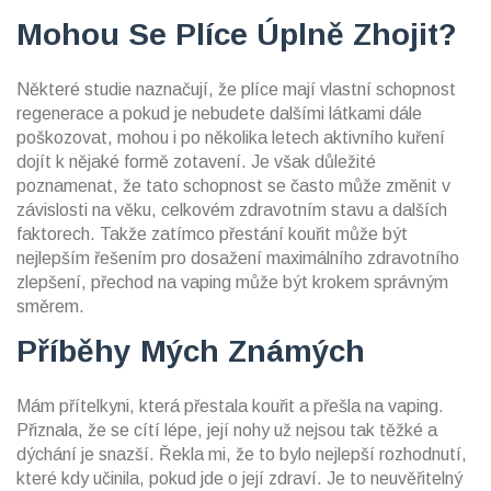
Mohou Se Plíce Úplně Zhojit?
Některé studie naznačují, že plíce mají vlastní schopnost
regenerace a pokud je nebudete dalšími látkami dále
poškozovat, mohou i po několika letech aktivního kuření
dojít k nějaké formě zotavení. Je však důležité
poznamenat, že tato schopnost se často může změnit v
závislosti na věku, celkovém zdravotním stavu a dalších
faktorech. Takže zatímco přestání kouřit může být
nejlepším řešením pro dosažení maximálního zdravotního
zlepšení, přechod na vaping může být krokem správným
směrem.
Příběhy Mých Známých
Mám přítelkyni, která přestala kouřit a přešla na vaping.
Přiznala, že se cítí lépe, její nohy už nejsou tak těžké a
dýchání je snazší. Řekla mi, že to bylo nejlepší rozhodnutí,
které kdy učinila, pokud jde o její zdraví. Je to neuvěřitelný