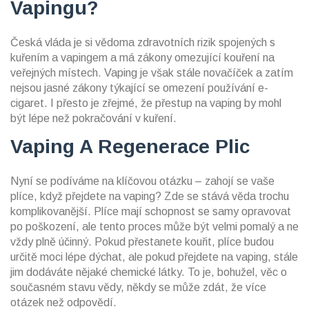
Vapingu?
Česká vláda je si vědoma zdravotních rizik spojených s
kuřením a vapingem a má zákony omezující kouření na
veřejných místech. Vaping je však stále novačíček a zatím
nejsou jasné zákony týkající se omezení používání e-
cigaret. I přesto je zřejmé, že přestup na vaping by mohl
být lépe než pokračování v kuření.
Vaping A Regenerace Plic
Nyní se podíváme na klíčovou otázku – zahojí se vaše
plíce, když přejdete na vaping? Zde se stává věda trochu
komplikovanější. Plíce mají schopnost se samy opravovat
po poškození, ale tento proces může být velmi pomalý a ne
vždy plně účinný. Pokud přestanete kouřit, plíce budou
určitě moci lépe dýchat, ale pokud přejdete na vaping, stále
jim dodáváte nějaké chemické látky. To je, bohužel, věc o
současném stavu vědy, někdy se může zdát, že více
otázek než odpovědí.