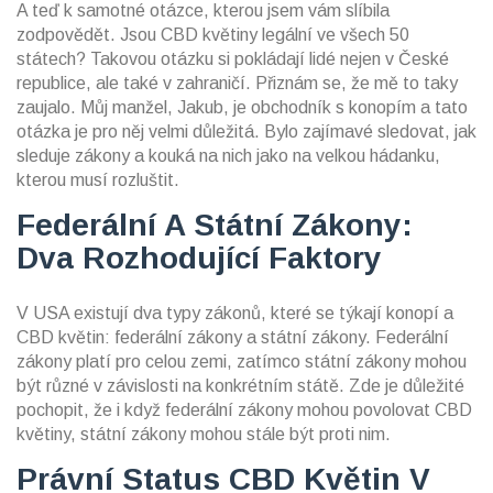
A teď k samotné otázce, kterou jsem vám slíbila
zodpovědět. Jsou CBD květiny legální ve všech 50
státech? Takovou otázku si pokládají lidé nejen v České
republice, ale také v zahraničí. Přiznám se, že mě to taky
zaujalo. Můj manžel, Jakub, je obchodník s konopím a tato
otázka je pro něj velmi důležitá. Bylo zajímavé sledovat, jak
sleduje zákony a kouká na nich jako na velkou hádanku,
kterou musí rozluštit.
Federální A Státní Zákony:
Dva Rozhodující Faktory
V USA existují dva typy zákonů, které se týkají konopí a
CBD květin: federální zákony a státní zákony. Federální
zákony platí pro celou zemi, zatímco státní zákony mohou
být různé v závislosti na konkrétním státě. Zde je důležité
pochopit, že i když federální zákony mohou povolovat CBD
květiny, státní zákony mohou stále být proti nim.
Právní Status CBD Květin V