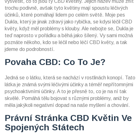
vysvětlit, co to jsou ty CBD květiny. Jejich název může znít
trochu podivně, avšak tyto květiny mají spoustu léčivých
účinků, které pomáhají lidem po celém světě. Moje pes
Dukla, který je jinak zdravý jako rybička, se kdysi léčil CBD
květy, když měl problémy s klouby. Ale nebojte se, Dukla je
teď naprosto v pořádku a běhá jako šílený. Vy sami možná
poznáte někoho, kdo se léčil nebo léčí CBD květy, a tak
jdeme do podrobností.
Povaha CBD: Co To Je?
Jedná se o látku, která se nachází v rostlinách konopí. Tato
látka je známá svými léčivými účinky a téměř nepřítomnými
psychoaktivními účinky. A to je přesně to, co je na ní tak
skvělé. Pomáhá tělu bojovat s různými problémy, aniž by
měla jakýkoli negativní dopad na naše myšlení a chování.
Právní Stránka CBD Květin Ve
Spojených Státech