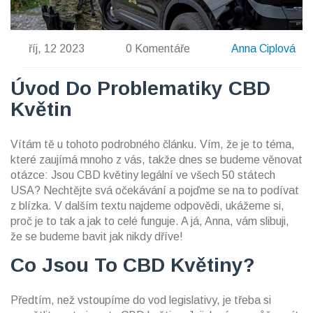
říj, 12 2023
0 Komentáře
Anna Ciplová
Úvod Do Problematiky CBD
Květin
Vítám tě u tohoto podrobného článku. Vím, že je to téma,
které zaujímá mnoho z vás, takže dnes se budeme věnovat
otázce: Jsou CBD květiny legální ve všech 50 státech
USA? Nechtějte svá očekávání a pojďme se na to podívat
z blízka. V dalším textu najdeme odpovědi, ukážeme si,
proč je to tak a jak to celé funguje. A já, Anna, vám slibuji,
že se budeme bavit jak nikdy dříve!
Co Jsou To CBD Květiny?
Předtím, než vstoupíme do vod legislativy, je třeba si