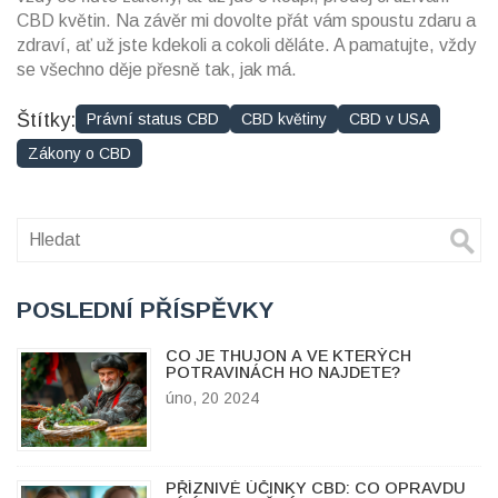
CBD květin. Na závěr mi dovolte přát vám spoustu zdaru a
zdraví, ať už jste kdekoli a cokoli děláte. A pamatujte, vždy
se všechno děje přesně tak, jak má.
Štítky:
Právní status CBD
CBD květiny
CBD v USA
Zákony o CBD
POSLEDNÍ PŘÍSPĚVKY
CO JE THUJON A VE KTERÝCH
POTRAVINÁCH HO NAJDETE?
úno, 20 2024
PŘÍZNIVÉ ÚČINKY CBD: CO OPRAVDU