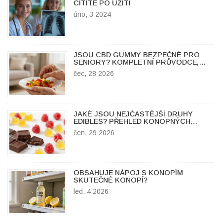
CÍTÍTE PO UŽITÍ
úno, 3 2024
JSOU CBD GUMMY BEZPEČNÉ PRO
SENIORY? KOMPLETNÍ PRŮVODCE,
DÁVKY A RIZIKA
čec, 28 2026
JAKÉ JSOU NEJČASTĚJŠÍ DRUHY
EDIBLES? PŘEHLED KONOPNÝCH
ČOKOLÁD, GUMIČEK A DALŠÍCH
čen, 29 2026
FOREM
OBSAHUJE NÁPOJ S KONOPÍM
SKUTEČNÉ KONOPÍ?
led, 4 2026