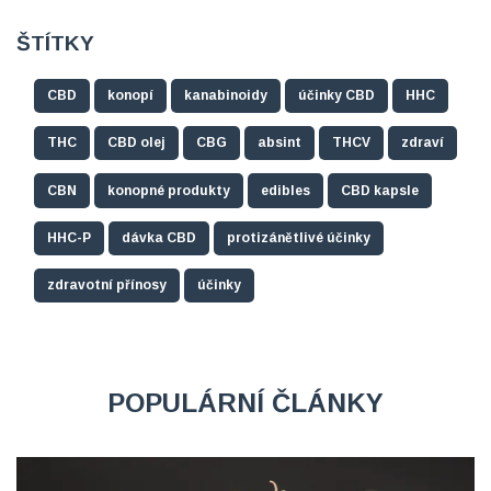
ŠTÍTKY
CBD
konopí
kanabinoidy
účinky CBD
HHC
THC
CBD olej
CBG
absint
THCV
zdraví
CBN
konopné produkty
edibles
CBD kapsle
HHC-P
dávka CBD
protizánětlivé účinky
zdravotní přínosy
účinky
POPULÁRNÍ ČLÁNKY