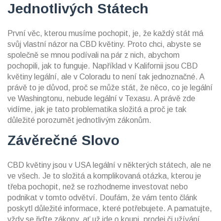
Jednotlivých Státech
První věc, kterou musíme pochopit, je, že každý stát má
svůj vlastní názor na CBD květiny. Proto chci, abyste se
společně se mnou podívali na pár z nich, abychom
pochopili, jak to funguje. Například v Kalifornii jsou CBD
květiny legální, ale v Coloradu to není tak jednoznačné. A
právě to je důvod, proč se může stát, že něco, co je legální
ve Washingtonu, nebude legální v Texasu. A právě zde
vidíme, jak je tato problematika složitá a proč je tak
důležité porozumět jednotlivým zákonům.
Závěrečné Slovo
CBD květiny jsou v USA legální v některých státech, ale ne
ve všech. Je to složitá a komplikovaná otázka, kterou je
třeba pochopit, než se rozhodneme investovat nebo
podnikat v tomto odvětví. Doufám, že vám tento článk
poskytl důležité informace, které potřebujete. A pamatujte,
vždy se řiďte zákony, ať už jde o koupi, prodej či užívání